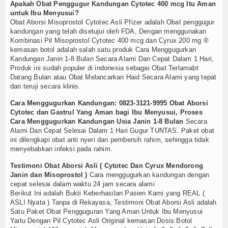
Apakah Obat Penggugur Kandungan Cytotec 400 mcg Itu Aman
untuk Ibu Menyusui?
Obat Aborsi Misoprostol Cytotec Asli Pfizer adalah Obat penggugur
kandungan yang telah disetujui oleh FDA, Dengan menggunakan
Kombinasi Pil Misoprostol Cytotec 400 mcg dan Cyrux 200 mg ®
kemasan botol adalah salah satu produk Cara Menggugurkan
Kandungan Janin 1-8 Bulan Secara Alami Dan Cepat Dalam 1 Hari,
Produk ini sudah populer di indonesia sebagai Obat Terlamabt
Datang Bulan atau Obat Melancarkan Haid Secara Alami yang tepat
dan teruji secara klinis.
Cara Menggugurkan Kandungan: 0823-3121-9995 Obat Aborsi
Cytotec dan Gastrul Yang Aman bagi Ibu Menyusui, Proses
Cara Menggugurkan Kandungan Usia Janin 1-8 Bulan
Secara
Alami Dan Cepat Selesai Dalam 1 Hari Gugur TUNTAS. Paket obat
ini dilengkapi obat anti nyeri dan pembersih rahim, sehingga tidak
menyebabkan infeksi pada rahim.
Testimoni Obat Aborsi Asli ( Cytotec Dan Cyrux Mendorong
Janin dan Misoprostol )
Cara menggugurkan kandungan dengan
cepat selesai dalam waktu 24 jam secara alami
Berikut Ini adalah Bukti Keberhasilan Pasien Kami yang REAL (
ASLI Nyata ) Tanpa di Rekayasa, Testimoni Obat Aborsi Asli adalah
Satu Paket Obat Pengguguran Yang Aman Untuk Ibu Menyusui
Yaitu Dengan Pil Cytotec Asli Original kemasan Dosis Botol