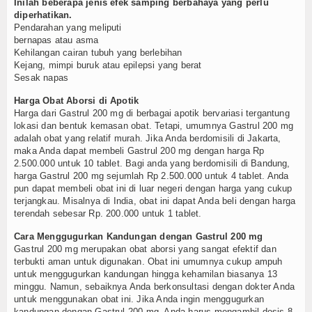
Inilah beberapa jenis efek samping berbahaya yang perlu
diperhatikan.
Pendarahan yang meliputi
bernapas atau asma
Kehilangan cairan tubuh yang berlebihan
Kejang, mimpi buruk atau epilepsi yang berat
Sesak napas
Harga Obat Aborsi di Apotik
Harga dari Gastrul 200 mg di berbagai apotik bervariasi tergantung
lokasi dan bentuk kemasan obat. Tetapi, umumnya Gastrul 200 mg
adalah obat yang relatif murah. Jika Anda berdomisili di Jakarta,
maka Anda dapat membeli Gastrul 200 mg dengan harga Rp
2.500.000 untuk 10 tablet. Bagi anda yang berdomisili di Bandung,
harga Gastrul 200 mg sejumlah Rp 2.500.000 untuk 4 tablet. Anda
pun dapat membeli obat ini di luar negeri dengan harga yang cukup
terjangkau. Misalnya di India, obat ini dapat Anda beli dengan harga
terendah sebesar Rp. 200.000 untuk 1 tablet.
Cara Menggugurkan Kandungan dengan Gastrul 200 mg
Gastrul 200 mg merupakan obat aborsi yang sangat efektif dan
terbukti aman untuk digunakan. Obat ini umumnya cukup ampuh
untuk menggugurkan kandungan hingga kehamilan biasanya 13
minggu. Namun, sebaiknya Anda berkonsultasi dengan dokter Anda
untuk menggunakan obat ini. Jika Anda ingin menggugurkan
kandungan dengan Gastrul 200 mg, Anda harus mengambil dosis 8