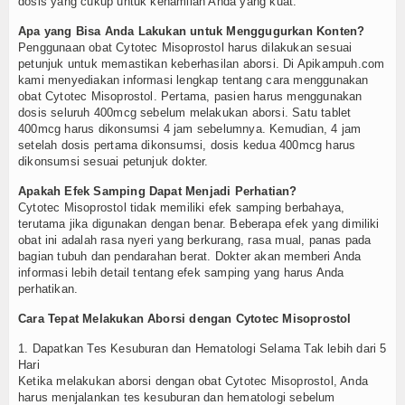
dosis yang cukup untuk kehamilan Anda yang kuat.
Apa yang Bisa Anda Lakukan untuk Menggugurkan Konten?
Penggunaan obat Cytotec Misoprostol harus dilakukan sesuai
petunjuk untuk memastikan keberhasilan aborsi. Di Apikampuh.com
kami menyediakan informasi lengkap tentang cara menggunakan
obat Cytotec Misoprostol. Pertama, pasien harus menggunakan
dosis seluruh 400mcg sebelum melakukan aborsi. Satu tablet
400mcg harus dikonsumsi 4 jam sebelumnya. Kemudian, 4 jam
setelah dosis pertama dikonsumsi, dosis kedua 400mcg harus
dikonsumsi sesuai petunjuk dokter.
Apakah Efek Samping Dapat Menjadi Perhatian?
Cytotec Misoprostol tidak memiliki efek samping berbahaya,
terutama jika digunakan dengan benar. Beberapa efek yang dimiliki
obat ini adalah rasa nyeri yang berkurang, rasa mual, panas pada
bagian tubuh dan pendarahan berat. Dokter akan memberi Anda
informasi lebih detail tentang efek samping yang harus Anda
perhatikan.
Cara Tepat Melakukan Aborsi dengan Cytotec Misoprostol
1. Dapatkan Tes Kesuburan dan Hematologi Selama Tak lebih dari 5
Hari
Ketika melakukan aborsi dengan obat Cytotec Misoprostol, Anda
harus menjalankan tes kesuburan dan hematologi sebelum