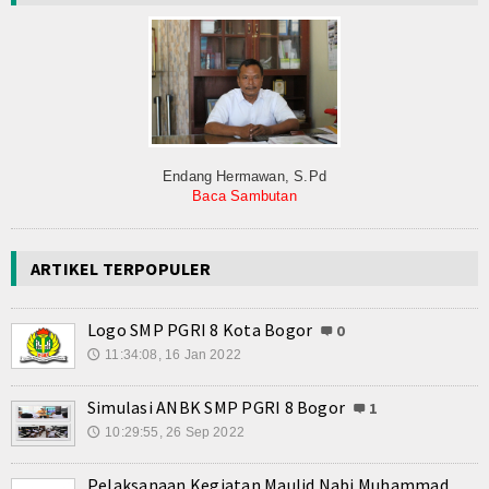
Endang Hermawan, S.Pd
Baca Sambutan
ARTIKEL TERPOPULER
Logo SMP PGRI 8 Kota Bogor
0
11:34:08, 16 Jan 2022
🕔
Simulasi ANBK SMP PGRI 8 Bogor
1
10:29:55, 26 Sep 2022
🕔
Pelaksanaan Kegiatan Maulid Nabi Muhammad