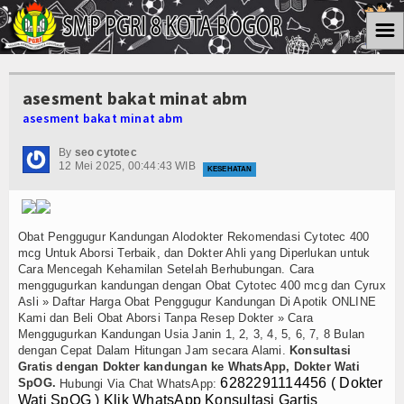
☰
Home
asesment bakat minat abm
Informasi
asesment bakat minat abm
Kesiswaan
By
seo cytotec
12 Mei 2025, 00:44:43 WIB
KESEHATAN
Kurikulum
Ektra Kurikuler
Obat Penggugur Kandungan Alodokter Rekomendasi Cytotec 400
mcg Untuk Aborsi Terbaik, dan Dokter Ahli yang Diperlukan untuk
Koleksi Video
Cara Mencegah Kehamilan Setelah Berhubungan. Cara
menggugurkan kandungan dengan Obat Cytotec 400 mcg dan Cyrux
Asli » Daftar Harga Obat Penggugur Kandungan Di Apotik ONLINE
Album Foto
Kami dan Beli Obat Aborsi Tanpa Resep Dokter » Cara
Menggugurkan Kandungan Usia Janin 1, 2, 3, 4, 5, 6, 7, 8 Bulan
Download
dengan Cepat Dalam Hitungan Jam secara Alami.
Konsultasi
Gratis dengan Dokter kandungan ke WhatsApp, Dokter Wati
6282291114456 ( Dokter
Agenda
SpOG.
Hubungi Via Chat WhatsApp:
Wati SpOG ) Klik WhatsApp Konsultasi Gartis