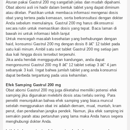
Aturan pakai Gastrul 200 mg sangatlah jelas dan mudah dipahami.
Obat aborsi asli ini hadir dalam bentuk tablet yang dapat diminum
atau ditelan. Pastikan untuk membaca informasi mengenai dosis
obat yang tertera pada kemasan, serta berkonsultasi dengan dokter
Anda sebelum memulainya. Gastrul 200 mg harus dikonsumsi
secara rutin untuk memastikan dosis yang tepat. Baca laman di
bawah ini untuk informasi lebih lanjut
Untuk mencegah masalah kesehatan yang berhubungan dengan
haid, konsumsi Gastrul 200 mg dengan dosis 8 â€“ 12 tablet pada
satu kali minum. Ambil satu set tablet Gastrul 200 mg setiap jam
dua kali hingga dosis tersebut terpenuhi.
Jika anda hendak menggugurkan kandungan, anda dapat
mengonsumsi Gastrul 200 mg 8 â€“ 12 tablet setiap 3 â€“ 4 jam
sebanyak 3 kali. Ingat bahwa jumlah tablet yang anda konsumsi
dapat berbeda tergantung pada usia kehamilan.
Efek Samping Gastrul 200 mg
Obat aborsi Gastrul 200 mg juga diketahui memiliki potensi efek
samping jika digunakan melebihi dosis atau terlalu sering. Para
peneliti menunjukkan bahwa efek samping yang biasa muncul
setelah menggunakan obat ini adalah demam, mual, muntah, kram
perut, dan pendarahan jangka pendek. Namun, jika efek samping ini
semakin parah atau pertaruhan yang lama maka Anda harus segera
menghubungi dokter Anda.