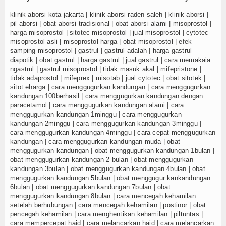
klinik aborsi kota jakarta | klinik aborsi raden saleh | klinik aborsi |
pil aborsi | obat aborsi tradisional | obat aborsi alami | misoprostol |
harga misoprostol | sitotec misoprostol | jual misoprostol | cytotec
misoprostol asli | misoprostol harga | obat misoprostol | efek
samping misoprostol | gastrul | gastrul adalah | harga gastrul
diapotik | obat gastrul | harga gastrul | jual gastrul | cara memakaia
ngastrul | gastrul misoprostol | tidak masuk akal | mifepristone |
tidak adaprostol | mifeprex | misotab | jual cytotec | obat sitotek |
sitot eharga | cara menggugurkan kandungan | cara menggugurkan
kandungan 100berhasil | cara menggugurkan kandungan dengan
paracetamol | cara menggugurkan kandungan alami | cara
menggugurkan kandungan 1minggu | cara menggugurkan
kandungan 2minggu | cara menggugurkan kandungan 3minggu |
cara menggugurkan kandungan 4minggu | cara cepat menggugurkan
kandungan | cara menggugurkan kandungan muda | obat
menggugurkan kandungan | obat menggugurkan kandungan 1bulan |
obat menggugurkan kandungan 2 bulan | obat menggugurkan
kandungan 3bulan | obat menggugurkan kandungan 4bulan | obat
menggugurkan kandungan 5bulan | obat menggugur kankandungan
6bulan | obat menggugurkan kandungan 7bulan | obat
menggugurkan kandungan 8bulan | cara mencegah kehamilan
setelah berhubungan | cara mencegah kehamilan | postinor | obat
pencegah kehamilan | cara menghentikan kehamilan | piltuntas |
cara mempercepat haid | cara melancarkan haid | cara melancarkan