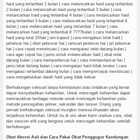
haid yang terlambat 1 bulan | cara melancarkan haid yang terlambat
2 bulan | cara melancarkan haid yang terlambat 3 bulan | cara
melancarkan haid yang terlambat 4 bulan | cara melancarkan haid
yang terlambat 5 bulan | cara melancarkan haid yang terlambat 6
bulan | cara melancarkan haid yang terlambat 7 bulan | cara
melancarkan haid yang terlambat 8 ????bulan | cara melancarkan
haid yang telat 10hari | em kapsul | cara mengatasi telat haid |
pelancar hai | obat pelancar hai | ramuan pelancar hai | pil pelancar
hai | cara cepat menstruasi | cara mengatasi telat datang bulan |
cara agar cepat hai | jamu untuk melancarkan haid | obat telat
datang bulan | cara memperlancar hai | cara memperlancar hai |
jamu telat datang bulan | cara mengatasi haid tidak teratur | cara
mengatasi terlambat datang bulan | cara mempercepat menstruasi |
cara mengeluarkan darah haid yang tidak keluar
Berhubungan seksual tanpa kontrasepsi atau tindakan yang benar
dapat menyebabkan kehamilan. Untuk mencegah kehamilan dapat
memasukkan berbagai metode untuk mencegah kehamilan yaitu
metode pencegahan primer, sekunder dan tersier. Orang yang
pernah berhubungan seksual mungkin merasa khawatir akan
terjadinya kehamilan. Untuk itu di sini akan kami uraikan cara, obat,
dan session ahli yang berguna untuk mencegah kehamilan setelah
berhubungan.
Obat Aborsi Asli dan Cara Pakai Obat Penggugur Kandungan