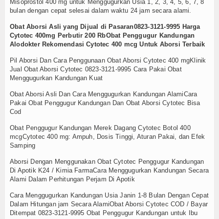
Misoprostol 400 mg untuk Menggugurkan Usia 1, 2, 3, 4, 5, 6, 7, 8
bulan dengan cepat selesai dalam waktu 24 jam secara alami.
Obat Aborsi Asli yang Dijual di Pasaran0823-3121-9995 Harga
Cytotec 400mg Perbutir 200 RbObat Penggugur Kandungan
Alodokter Rekomendasi Cytotec 400 mcg Untuk Aborsi Terbaik
Pil Aborsi Dan Cara Penggunaan Obat Aborsi Cytotec 400 mgKlinik
Jual Obat Aborsi Cytotec 0823-3121-9995 Cara Pakai Obat
Menggugurkan Kandungan Kuat
Obat Aborsi Asli Dan Cara Menggugurkan Kandungan AlamiCara
Pakai Obat Penggugur Kandungan Dan Obat Aborsi Cytotec Bisa
Cod
Obat Penggugur Kandungan Merek Dagang Cytotec Botol 400
mcgCytotec 400 mg: Ampuh, Dosis Tinggi, Aturan Pakai, dan Efek
Samping
Aborsi Dengan Menggunakan Obat Cytotec Penggugur Kandungan
Di Apotik K24 / Kimia FarmaCara Menggugurkan Kandungan Secara
Alami Dalam Perhitungan Perjam Di Apotik
Cara Menggugurkan Kandungan Usia Janin 1-8 Bulan Dengan Cepat
Dalam Hitungan jam Secara AlamiObat Aborsi Cytotec COD / Bayar
Ditempat 0823-3121-9995 Obat Penggugur Kandungan untuk Ibu