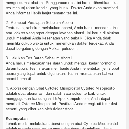
mengonsumsi obat ini. Penggunaan obat ini harus dihentikan jika
tes menunjukkan kondisi yang buruk. Dokter Anda akan memberi
Anda informasi lebih lanjut tentang tes ini.
2. Membuat Persiapan Sebelum Aborsi
Tentu saja, sebelum melakukan aborsi, Anda harus mencari klinik
atau dokter yang tepat dengan layanan aborsi. Ini harus dilakukan
untuk memberi Anda kesehatan yang terbaik. Jika Anda tidak
memiliki cukup waktu untuk menemukan dokter terdekat, Anda
dapat bergabung dengan Apikampuh.com.
3. Lakukan Tes Darah Sebelum Aborsi
Anda harus melakukan tes darah untuk menguji kadar hormon di
dalam tubuh. Tes ini akan membantu Anda menentukan jenis obat
aborsi yang tepat untuk digunakan. Tes ini memastikan bahwa
aborsi berhasil.
4. Aborsi dengan Obat Cytotec Misoprostol Cytotec Misoprostol
adalah obat aborsi asli dan salah satu solusi terbaik untuk
menggugurkan kandungan. Di Apotikampuh.com, Anda dapat
membeli Cytotec Misoprostol. Pastikan Anda mengikuti instruksi
seperti yang diberikan oleh dokter Anda.
Kesimpulan
Tehnik medis melakukan aborsi dengan obat Cytotec Misoprostol
adalah metode yang paling aman dan dapat diandalkan. Untuk