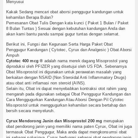
Menyusui
Kakak Sedang mencari obat aborsi penggugur kandungan untuk
kehamilan Berapa Bulan?
Pemesanan Obat Tulis Dengan kata kunci ( Paket 1 Bulan / Paket
8 Bulan Tuntas ) Sesuai dengan kebutuhan kandungan Anda dan
akan kami bantu pandu sampai gugur tuntas dengan selamat.
Berikut ini, Fungsi dan Kegunaan Serta Harga Paket Obat
Penggugur Kandungan ( Cytotec, Cyrux dan Analgesic ) Obat Aborsi
Ampuh
Cytotec 400 mcg ®
adalah nama merek dagang Misoprostol yang
diproduksi oleh PFIZER yang disetujui oleh US FDA. Sebenarnya
Obat Misoprostol ini digunakan untuk perawatan masalah yang
berkaitan dengan NSAID (Non Steroidal Anti Inflammatory Drugs)
atau obat anti inflamasi non steroid (AINS).
Selain itu, Obat ini dapat menyebabkan kontraksi otot rahim yang
mengarah pada digunakan sebagai Obat Penggugur Kandungan dan
Cara Menggugurkan Kandungan Atau Aborsi Dengan Pil Cytotec
Misoprostol untuk menggugurkan kehamilan secara bertahap dan
bersih secara menyeluruh.
Cyrux Mendorong Janin dan Misoprostol 200 mg
merupakan
obat pendorong janin yang memiliki nama paten Cyrux, Obat ini juga
termasuk Obat Penggugur, Maka anda dapat mengkonsumsi obat
ini sebagai solusinya. Cyrux berfungsi sebagai obat pendorong janin