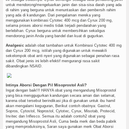
untuk mendorong/mengeluarkan janin dan sisa-sisa darah yang ada
di rahim yang berguna untuk menuntaskan dan pembersih rahim
yang ada di kandungan. Dari pengalaman mereka yang
menggunakan kombinasi Cytotec 400 mcg dan Cyrux 200 mg,
selama proses aborsi medis tidak terjadi pendarahan yang
berlebihan. Cyrux berguna untuk membersihkan sekaligus
mendorong janin Anda yang bandel dan kuat di gugurkan.
Analgesic
adalah obat tambahan untuk Kombinasi Cytotec 400 mg
dan Cyrux 200 mcg, istilah yang digunakan untuk mewakili
sekelompok obat anti nyeri yang digunakan sebagai penahan rasa
sakit. Obat jenis ini lebih efektif mengurangi rasa sakit
dibandingkan NSAID.
Intinya Aborsi Dengan Pil Misoprostol Asli?
Ingat dengan baik!!! HANYA obat yang mengandung Misoprostol
yang bisa menggugurkan kandungan secara aman dan selamat,
karena obat tersebut berindikasi jika di gunakan untuk ibu hamil
akan mengalami keguguran, Berikut contoh obatnya: Gastrul,
Sopros, Cytostol, Noprostol, Cytotec, Cyrux, Misotab, Protecid,
Invitec dan Inflesco. Semua itu adalah contoh2 obat yang
mengandung Misoprostol Asli, Cuma beda merk dan beda pabrik
yang memproduksinya, Saran saya gunakan merk Obat Aborsi