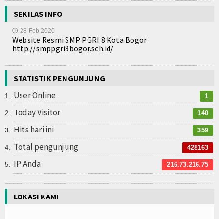
SEKILAS INFO
28 Feb 2020
🕔
Website Resmi SMP PGRI 8 Kota Bogor
http://smppgri8bogor.sch.id/
STATISTIK PENGUNJUNG
User Online
1
Today Visitor
140
Hits hari ini
359
Total pengunjung
428163
IP Anda
216.73.216.75
LOKASI KAMI