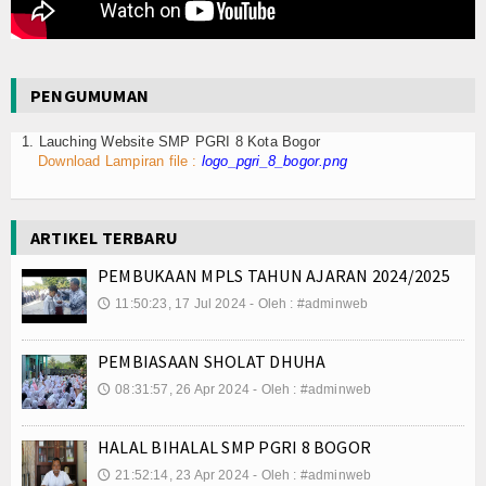
Konsultasi
Hubungi Kami
PENGUMUMAN
1. Lauching Website SMP PGRI 8 Kota Bogor
Download Lampiran file :
logo_pgri_8_bogor.png
ARTIKEL TERBARU
PEMBUKAAN MPLS TAHUN AJARAN 2024/2025
11:50:23, 17 Jul 2024 - Oleh : #adminweb
🕔
PEMBIASAAN SHOLAT DHUHA
08:31:57, 26 Apr 2024 - Oleh : #adminweb
🕔
HALAL BIHALAL SMP PGRI 8 BOGOR
21:52:14, 23 Apr 2024 - Oleh : #adminweb
🕔