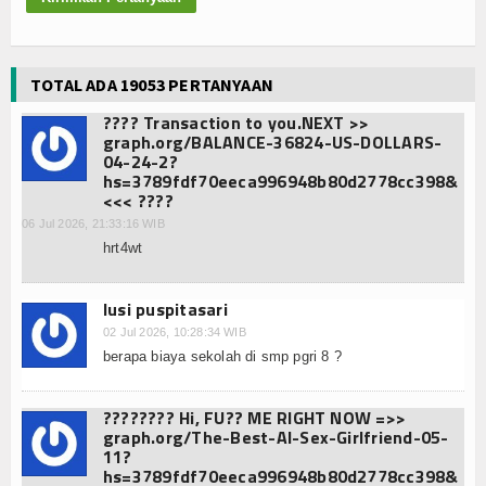
Konsultasi
Hubungi Kami
TOTAL ADA 19053 PERTANYAAN
???? Transaction to you.NEXT >>
graph.org/BALANCE-36824-US-DOLLARS-
04-24-2?
hs=3789fdf70eeca996948b80d2778cc398&
<<< ????
06 Jul 2026, 21:33:16 WIB
hrt4wt
lusi puspitasari
02 Jul 2026, 10:28:34 WIB
berapa biaya sekolah di smp pgri 8 ?
???????? Hi, FU?? ME RIGHT NOW =>>
graph.org/The-Best-AI-Sex-Girlfriend-05-
11?
hs=3789fdf70eeca996948b80d2778cc398&