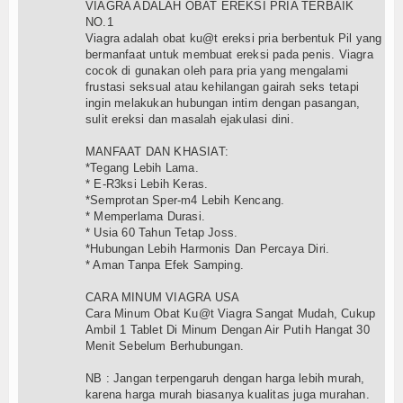
VIAGRA ADALAH OBAT EREKSI PRIA TERBAIK
NO.1
Viagra adalah obat ku@t ereksi pria berbentuk Pil yang
bermanfaat untuk membuat ereksi pada penis. Viagra
cocok di gunakan oleh para pria yang mengalami
frustasi seksual atau kehilangan gairah seks tetapi
ingin melakukan hubungan intim dengan pasangan,
sulit ereksi dan masalah ejakulasi dini.
MANFAAT DAN KHASIAT:
*Tegang Lebih Lama.
* E-R3ksi Lebih Keras.
*Semprotan Sper-m4 Lebih Kencang.
* Memperlama Durasi.
* Usia 60 Tahun Tetap Joss.
*Hubungan Lebih Harmonis Dan Percaya Diri.
* Aman Tanpa Efek Samping.
CARA MINUM VIAGRA USA
Cara Minum Obat Ku@t Viagra Sangat Mudah, Cukup
Ambil 1 Tablet Di Minum Dengan Air Putih Hangat 30
Menit Sebelum Berhubungan.
NB : Jangan terpengaruh dengan harga lebih murah,
karena harga murah biasanya kualitas juga murahan.