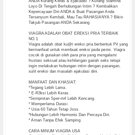
ANDA Kurang Keras & Ejakulasi ? Kurang Stamina
Loyo Di Tengah Berhubungan Intim ? Kembalikan
Kepercayaan Diri ANDA & Buat Pasangan Anda
Tersenyum Kembali, Mau Tau RAHASIANYA ? Bikin
Takjub Pasangan ANDA Sekarang
VIAGRA ADALAH OBAT EREKSI PRIA TERBAIK
NO.1
Viagra adalah obat ku@t ereksi pria berbentuk Pil yang
bermanfaat untuk membuat ereksi pada penis. Viagra
cocok di gunakan oleh para pria yang mengalami
frustasi seksual atau kehilangan gairah seks tetapi
ingin melakukan hubungan intim dengan pasangan,
sulit ereksi dan masalah ejakulasi dini.
MANFAAT DAN KHASIAT:
*Tegang Lebih Lama.
* E-R3ksi Lebih Keras.
*Semprotan Sper-m4 Lebih Kencang.
* Memperlama Durasi.
* Usia 60 Tahun Tetap Joss.
*Hubungan Lebih Harmonis Dan Percaya Diri.
* Aman Tanpa Efek Samping.
CARA MINUM VIAGRA USA