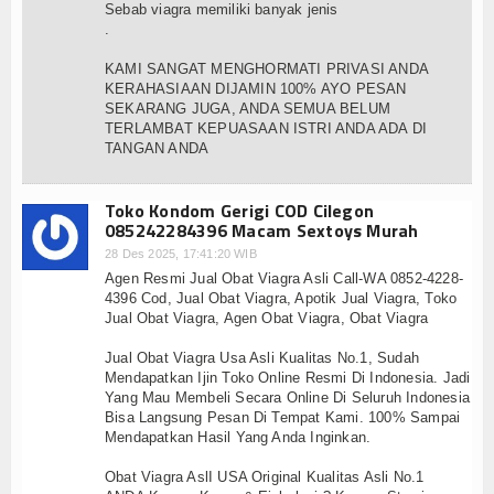
Sebab viagra memiliki banyak jenis
.
KAMI SANGAT MENGHORMATI PRIVASI ANDA
KERAHASIAAN DIJAMIN 100% AYO PESAN
SEKARANG JUGA, ANDA SEMUA BELUM
TERLAMBAT KEPUASAAN ISTRI ANDA ADA DI
TANGAN ANDA
Toko Kondom Gerigi COD Cilegon
085242284396 Macam Sextoys Murah
28 Des 2025, 17:41:20 WIB
Agen Resmi Jual Obat Viagra Asli Call-WA 0852-4228-
4396 Cod, Jual Obat Viagra, Apotik Jual Viagra, Toko
Jual Obat Viagra, Agen Obat Viagra, Obat Viagra
Jual Obat Viagra Usa Asli Kualitas No.1, Sudah
Mendapatkan Ijin Toko Online Resmi Di Indonesia. Jadi
Yang Mau Membeli Secara Online Di Seluruh Indonesia
Bisa Langsung Pesan Di Tempat Kami. 100% Sampai
Mendapatkan Hasil Yang Anda Inginkan.
Obat Viagra AslI USA Original Kualitas Asli No.1