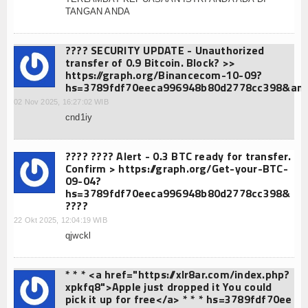
TANGAN ANDA
???? SECURITY UPDATE - Unauthorized
transfer of 0.9 Bitcoin. Block? >>
https://graph.org/Binancecom-10-09?
hs=3789fdf70eeca996948b80d2778cc398&am
02 Nov 2025, 16:27:02 WIB
cnd1iy
???? ???? Alert - 0.3 BTC ready for transfer.
Confirm > https://graph.org/Get-your-BTC-
09-04?
hs=3789fdf70eeca996948b80d2778cc398&
????
22 Okt 2025, 12:04:19 WIB
qjwckl
* * * <a href="https://xlr8ar.com/index.php?
xpkfq8">Apple just dropped it You could
pick it up for free</a> * * * hs=3789fdf70ee