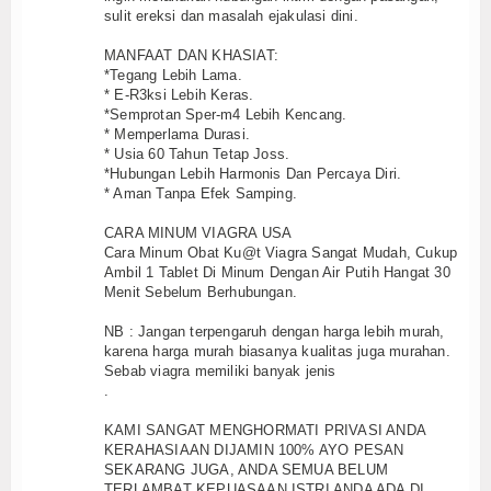
sulit ereksi dan masalah ejakulasi dini.
MANFAAT DAN KHASIAT:
*Tegang Lebih Lama.
* E-R3ksi Lebih Keras.
*Semprotan Sper-m4 Lebih Kencang.
* Memperlama Durasi.
* Usia 60 Tahun Tetap Joss.
*Hubungan Lebih Harmonis Dan Percaya Diri.
* Aman Tanpa Efek Samping.
CARA MINUM VIAGRA USA
Cara Minum Obat Ku@t Viagra Sangat Mudah, Cukup
Ambil 1 Tablet Di Minum Dengan Air Putih Hangat 30
Menit Sebelum Berhubungan.
NB : Jangan terpengaruh dengan harga lebih murah,
karena harga murah biasanya kualitas juga murahan.
Sebab viagra memiliki banyak jenis
.
KAMI SANGAT MENGHORMATI PRIVASI ANDA
KERAHASIAAN DIJAMIN 100% AYO PESAN
SEKARANG JUGA, ANDA SEMUA BELUM
TERLAMBAT KEPUASAAN ISTRI ANDA ADA DI