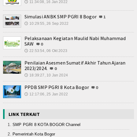
11:34:08, 16 Jan 2022
🕔
Simulasi ANBK SMP PGRI 8 Bogor
1
10:29:55, 26 Sep 2022
🕔
Pelaksanaan Kegiatan Maulid Nabi Muhammad
SAW
0
22:53:54, 06 Okt 2023
🕔
Penilaian Asesmen Sumatif Akhir Tahun Ajaran
2023/2024.
0
18:39:27, 10 Jan 2024
🕔
PPDB SMP PGRI 8 Kota Bogor
0
12:17:06, 25 Jan 2022
🕔
LINK TERKAIT
SMP PGRI 8 KOTA BOGOR Channel
Pemerintah Kota Bogor