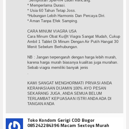
*Semprotan Sper-m4 Lebih Kencang.
* Memperlama Durasi.
* Usia 60 Tahun Tetap Joss.
*Hubungan Lebih Harmonis Dan Percaya Diri.
* Aman Tanpa Efek Samping.
CARA MINUM VIAGRA USA
Cara Minum Obat Ku@t Viagra Sangat Mudah, Cukup
Ambil 1 Tablet Di Minum Dengan Air Putih Hangat 30
Menit Sebelum Berhubungan.
NB : Jangan terpengaruh dengan harga lebih murah,
karena harga murah biasanya kualitas juga murahan.
Sebab viagra memiliki banyak jenis
.
KAMI SANGAT MENGHORMATI PRIVASI ANDA
KERAHASIAAN DIJAMIN 100% AYO PESAN
SEKARANG JUGA, ANDA SEMUA BELUM
TERLAMBAT KEPUASAAN ISTRI ANDA ADA DI
TANGAN ANDA
Toko Kondom Gerigi COD Bogor
085242284396 Macam Sextoys Murah