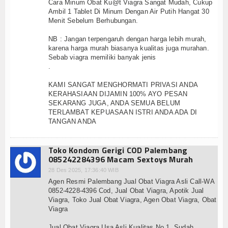
Cara Minum Obat Ku@t Viagra Sangat Mudah, Cukup
Ambil 1 Tablet Di Minum Dengan Air Putih Hangat 30
Menit Sebelum Berhubungan.
NB : Jangan terpengaruh dengan harga lebih murah,
karena harga murah biasanya kualitas juga murahan.
Sebab viagra memiliki banyak jenis
.
KAMI SANGAT MENGHORMATI PRIVASI ANDA
KERAHASIAAN DIJAMIN 100% AYO PESAN
SEKARANG JUGA, ANDA SEMUA BELUM
TERLAMBAT KEPUASAAN ISTRI ANDA ADA DI
TANGAN ANDA
Toko Kondom Gerigi COD Palembang
085242284396 Macam Sextoys Murah
28 Des 2025, 17:36:40 WIB
Agen Resmi Palembang Jual Obat Viagra Asli Call-WA
0852-4228-4396 Cod, Jual Obat Viagra, Apotik Jual
Viagra, Toko Jual Obat Viagra, Agen Obat Viagra, Obat
Viagra
Jual Obat Viagra Usa Asli Kualitas No.1, Sudah