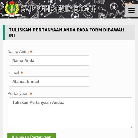
☰
Home
TULISKAN PERTANYAAN ANDA PADA FORM DIBAWAH
INI
Informasi
Kesiswaan
Nama Anda
*
Kurikulum
E-mail
*
Ektra Kurikuler
Koleksi Video
Pertanyaan
*
Album Foto
Download
Agenda