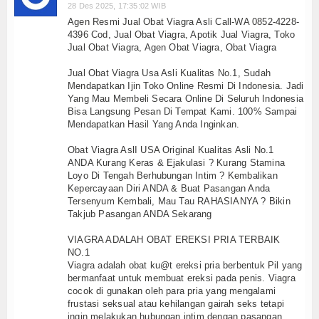
28 Des 2025, 17:35:02 WIB
Agen Resmi Jual Obat Viagra Asli Call-WA 0852-4228-
4396 Cod, Jual Obat Viagra, Apotik Jual Viagra, Toko
Jual Obat Viagra, Agen Obat Viagra, Obat Viagra
Jual Obat Viagra Usa Asli Kualitas No.1, Sudah
Mendapatkan Ijin Toko Online Resmi Di Indonesia. Jadi
Yang Mau Membeli Secara Online Di Seluruh Indonesia
Bisa Langsung Pesan Di Tempat Kami. 100% Sampai
Mendapatkan Hasil Yang Anda Inginkan.
Obat Viagra AslI USA Original Kualitas Asli No.1
ANDA Kurang Keras & Ejakulasi ? Kurang Stamina
Loyo Di Tengah Berhubungan Intim ? Kembalikan
Kepercayaan Diri ANDA & Buat Pasangan Anda
Tersenyum Kembali, Mau Tau RAHASIANYA ? Bikin
Takjub Pasangan ANDA Sekarang
VIAGRA ADALAH OBAT EREKSI PRIA TERBAIK
NO.1
Viagra adalah obat ku@t ereksi pria berbentuk Pil yang
bermanfaat untuk membuat ereksi pada penis. Viagra
cocok di gunakan oleh para pria yang mengalami
frustasi seksual atau kehilangan gairah seks tetapi
ingin melakukan hubungan intim dengan pasangan,