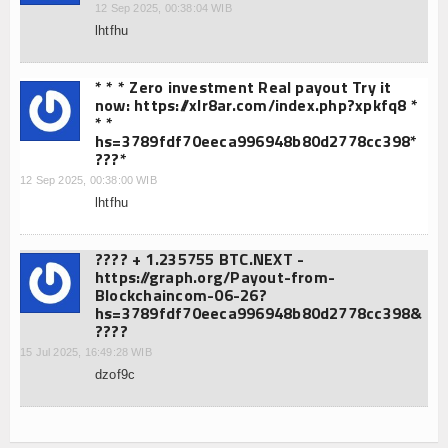
12 Sep 2025, 00:38:04 WIB
lhtfhu
* * * Zero investment Real payout Try it
now: https://xlr8ar.com/index.php?xpkfq8 *
* *
hs=3789fdf70eeca996948b80d2778cc398*
???*
12 Sep 2025, 00:38:00 WIB
lhtfhu
???? + 1.235755 BTC.NEXT -
https://graph.org/Payout-from-
Blockchaincom-06-26?
hs=3789fdf70eeca996948b80d2778cc398&
????
15 Jul 2025, 16:49:28 WIB
dzof9c