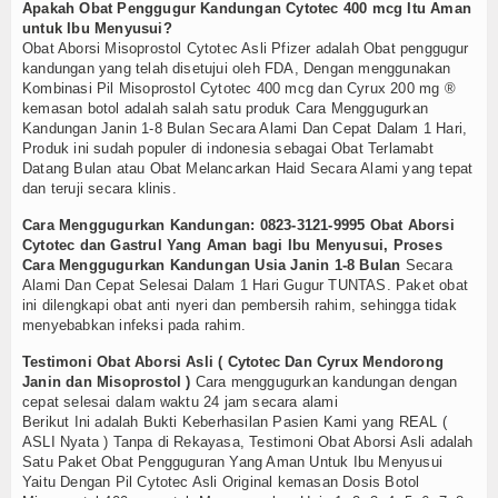
Apakah Obat Penggugur Kandungan Cytotec 400 mcg Itu Aman
untuk Ibu Menyusui?
Obat Aborsi Misoprostol Cytotec Asli Pfizer adalah Obat penggugur
kandungan yang telah disetujui oleh FDA, Dengan menggunakan
Kombinasi Pil Misoprostol Cytotec 400 mcg dan Cyrux 200 mg ®
kemasan botol adalah salah satu produk Cara Menggugurkan
Kandungan Janin 1-8 Bulan Secara Alami Dan Cepat Dalam 1 Hari,
Produk ini sudah populer di indonesia sebagai Obat Terlamabt
Datang Bulan atau Obat Melancarkan Haid Secara Alami yang tepat
dan teruji secara klinis.
Cara Menggugurkan Kandungan: 0823-3121-9995 Obat Aborsi
Cytotec dan Gastrul Yang Aman bagi Ibu Menyusui, Proses
Cara Menggugurkan Kandungan Usia Janin 1-8 Bulan
Secara
Alami Dan Cepat Selesai Dalam 1 Hari Gugur TUNTAS. Paket obat
ini dilengkapi obat anti nyeri dan pembersih rahim, sehingga tidak
menyebabkan infeksi pada rahim.
Testimoni Obat Aborsi Asli ( Cytotec Dan Cyrux Mendorong
Janin dan Misoprostol )
Cara menggugurkan kandungan dengan
cepat selesai dalam waktu 24 jam secara alami
Berikut Ini adalah Bukti Keberhasilan Pasien Kami yang REAL (
ASLI Nyata ) Tanpa di Rekayasa, Testimoni Obat Aborsi Asli adalah
Satu Paket Obat Pengguguran Yang Aman Untuk Ibu Menyusui
Yaitu Dengan Pil Cytotec Asli Original kemasan Dosis Botol