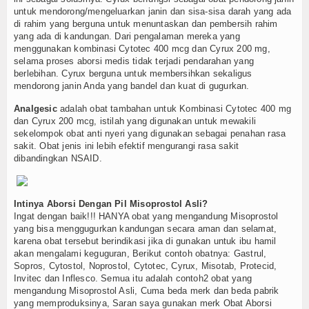
untuk mendorong/mengeluarkan janin dan sisa-sisa darah yang ada
di rahim yang berguna untuk menuntaskan dan pembersih rahim
yang ada di kandungan. Dari pengalaman mereka yang
menggunakan kombinasi Cytotec 400 mcg dan Cyrux 200 mg,
selama proses aborsi medis tidak terjadi pendarahan yang
berlebihan. Cyrux berguna untuk membersihkan sekaligus
mendorong janin Anda yang bandel dan kuat di gugurkan.
Analgesic
adalah obat tambahan untuk Kombinasi Cytotec 400 mg
dan Cyrux 200 mcg, istilah yang digunakan untuk mewakili
sekelompok obat anti nyeri yang digunakan sebagai penahan rasa
sakit. Obat jenis ini lebih efektif mengurangi rasa sakit
dibandingkan NSAID.
Intinya Aborsi Dengan Pil Misoprostol Asli?
Ingat dengan baik!!! HANYA obat yang mengandung Misoprostol
yang bisa menggugurkan kandungan secara aman dan selamat,
karena obat tersebut berindikasi jika di gunakan untuk ibu hamil
akan mengalami keguguran, Berikut contoh obatnya: Gastrul,
Sopros, Cytostol, Noprostol, Cytotec, Cyrux, Misotab, Protecid,
Invitec dan Inflesco. Semua itu adalah contoh2 obat yang
mengandung Misoprostol Asli, Cuma beda merk dan beda pabrik
yang memproduksinya, Saran saya gunakan merk Obat Aborsi