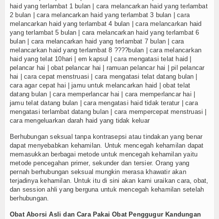
haid yang terlambat 1 bulan | cara melancarkan haid yang terlambat
2 bulan | cara melancarkan haid yang terlambat 3 bulan | cara
melancarkan haid yang terlambat 4 bulan | cara melancarkan haid
yang terlambat 5 bulan | cara melancarkan haid yang terlambat 6
bulan | cara melancarkan haid yang terlambat 7 bulan | cara
melancarkan haid yang terlambat 8 ????bulan | cara melancarkan
haid yang telat 10hari | em kapsul | cara mengatasi telat haid |
pelancar hai | obat pelancar hai | ramuan pelancar hai | pil pelancar
hai | cara cepat menstruasi | cara mengatasi telat datang bulan |
cara agar cepat hai | jamu untuk melancarkan haid | obat telat
datang bulan | cara memperlancar hai | cara memperlancar hai |
jamu telat datang bulan | cara mengatasi haid tidak teratur | cara
mengatasi terlambat datang bulan | cara mempercepat menstruasi |
cara mengeluarkan darah haid yang tidak keluar
Berhubungan seksual tanpa kontrasepsi atau tindakan yang benar
dapat menyebabkan kehamilan. Untuk mencegah kehamilan dapat
memasukkan berbagai metode untuk mencegah kehamilan yaitu
metode pencegahan primer, sekunder dan tersier. Orang yang
pernah berhubungan seksual mungkin merasa khawatir akan
terjadinya kehamilan. Untuk itu di sini akan kami uraikan cara, obat,
dan session ahli yang berguna untuk mencegah kehamilan setelah
berhubungan.
Obat Aborsi Asli dan Cara Pakai Obat Penggugur Kandungan