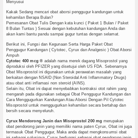
Menyusui
Kakak Sedang mencari obat aborsi penggugur kandungan untuk
kehamilan Berapa Bulan?
Pemesanan Obat Tulis Dengan kata kunci ( Paket 1 Bulan / Paket
8 Bulan Tuntas ) Sesuai dengan kebutuhan kandungan Anda dan
akan kami bantu pandu sampai gugur tuntas dengan selamat.
Berikut ini, Fungsi dan Kegunaan Serta Harga Paket Obat
Penggugur Kandungan ( Cytotec, Cyrux dan Analgesic ) Obat Aborsi
Ampuh
Cytotec 400 mcg ®
adalah nama merek dagang Misoprostol yang
diproduksi oleh PFIZER yang disetujui oleh US FDA. Sebenarnya
Obat Misoprostol ini digunakan untuk perawatan masalah yang
berkaitan dengan NSAID (Non Steroidal Anti Inflammatory Drugs)
atau obat anti inflamasi non steroid (AINS).
Selain itu, Obat ini dapat menyebabkan kontraksi otot rahim yang
mengarah pada digunakan sebagai Obat Penggugur Kandungan dan
Cara Menggugurkan Kandungan Atau Aborsi Dengan Pil Cytotec
Misoprostol untuk menggugurkan kehamilan secara bertahap dan
bersih secara menyeluruh.
Cyrux Mendorong Janin dan Misoprostol 200 mg
merupakan
obat pendorong janin yang memiliki nama paten Cyrux, Obat ini juga
termasuk Obat Penggugur, Maka anda dapat mengkonsumsi obat
ini sebagai solusinya. Cyrux berfungsi sebagai obat pendorong janin