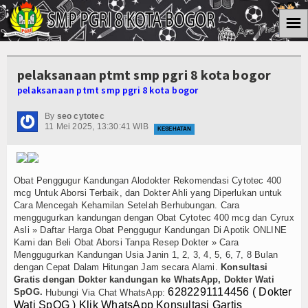
☰
Home
pelaksanaan ptmt smp pgri 8 kota bogor
Informasi
pelaksanaan ptmt smp pgri 8 kota bogor
Kesiswaan
By
seo cytotec
11 Mei 2025, 13:30:41 WIB
KESEHATAN
Kurikulum
Ektra Kurikuler
Obat Penggugur Kandungan Alodokter Rekomendasi Cytotec 400
mcg Untuk Aborsi Terbaik, dan Dokter Ahli yang Diperlukan untuk
Koleksi Video
Cara Mencegah Kehamilan Setelah Berhubungan. Cara
menggugurkan kandungan dengan Obat Cytotec 400 mcg dan Cyrux
Asli » Daftar Harga Obat Penggugur Kandungan Di Apotik ONLINE
Album Foto
Kami dan Beli Obat Aborsi Tanpa Resep Dokter » Cara
Menggugurkan Kandungan Usia Janin 1, 2, 3, 4, 5, 6, 7, 8 Bulan
Download
dengan Cepat Dalam Hitungan Jam secara Alami.
Konsultasi
Gratis dengan Dokter kandungan ke WhatsApp, Dokter Wati
6282291114456 ( Dokter
Agenda
SpOG.
Hubungi Via Chat WhatsApp:
Wati SpOG ) Klik WhatsApp Konsultasi Gartis