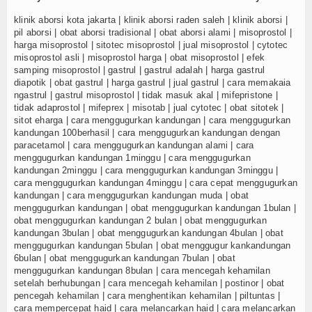
klinik aborsi kota jakarta | klinik aborsi raden saleh | klinik aborsi |
pil aborsi | obat aborsi tradisional | obat aborsi alami | misoprostol |
harga misoprostol | sitotec misoprostol | jual misoprostol | cytotec
misoprostol asli | misoprostol harga | obat misoprostol | efek
samping misoprostol | gastrul | gastrul adalah | harga gastrul
diapotik | obat gastrul | harga gastrul | jual gastrul | cara memakaia
ngastrul | gastrul misoprostol | tidak masuk akal | mifepristone |
tidak adaprostol | mifeprex | misotab | jual cytotec | obat sitotek |
sitot eharga | cara menggugurkan kandungan | cara menggugurkan
kandungan 100berhasil | cara menggugurkan kandungan dengan
paracetamol | cara menggugurkan kandungan alami | cara
menggugurkan kandungan 1minggu | cara menggugurkan
kandungan 2minggu | cara menggugurkan kandungan 3minggu |
cara menggugurkan kandungan 4minggu | cara cepat menggugurkan
kandungan | cara menggugurkan kandungan muda | obat
menggugurkan kandungan | obat menggugurkan kandungan 1bulan |
obat menggugurkan kandungan 2 bulan | obat menggugurkan
kandungan 3bulan | obat menggugurkan kandungan 4bulan | obat
menggugurkan kandungan 5bulan | obat menggugur kankandungan
6bulan | obat menggugurkan kandungan 7bulan | obat
menggugurkan kandungan 8bulan | cara mencegah kehamilan
setelah berhubungan | cara mencegah kehamilan | postinor | obat
pencegah kehamilan | cara menghentikan kehamilan | piltuntas |
cara mempercepat haid | cara melancarkan haid | cara melancarkan