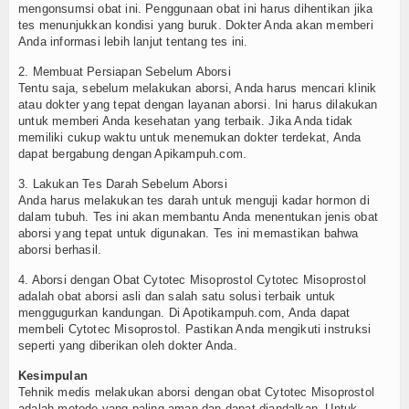
mengonsumsi obat ini. Penggunaan obat ini harus dihentikan jika
tes menunjukkan kondisi yang buruk. Dokter Anda akan memberi
Anda informasi lebih lanjut tentang tes ini.
2. Membuat Persiapan Sebelum Aborsi
Tentu saja, sebelum melakukan aborsi, Anda harus mencari klinik
atau dokter yang tepat dengan layanan aborsi. Ini harus dilakukan
untuk memberi Anda kesehatan yang terbaik. Jika Anda tidak
memiliki cukup waktu untuk menemukan dokter terdekat, Anda
dapat bergabung dengan Apikampuh.com.
3. Lakukan Tes Darah Sebelum Aborsi
Anda harus melakukan tes darah untuk menguji kadar hormon di
dalam tubuh. Tes ini akan membantu Anda menentukan jenis obat
aborsi yang tepat untuk digunakan. Tes ini memastikan bahwa
aborsi berhasil.
4. Aborsi dengan Obat Cytotec Misoprostol Cytotec Misoprostol
adalah obat aborsi asli dan salah satu solusi terbaik untuk
menggugurkan kandungan. Di Apotikampuh.com, Anda dapat
membeli Cytotec Misoprostol. Pastikan Anda mengikuti instruksi
seperti yang diberikan oleh dokter Anda.
Kesimpulan
Tehnik medis melakukan aborsi dengan obat Cytotec Misoprostol
adalah metode yang paling aman dan dapat diandalkan. Untuk