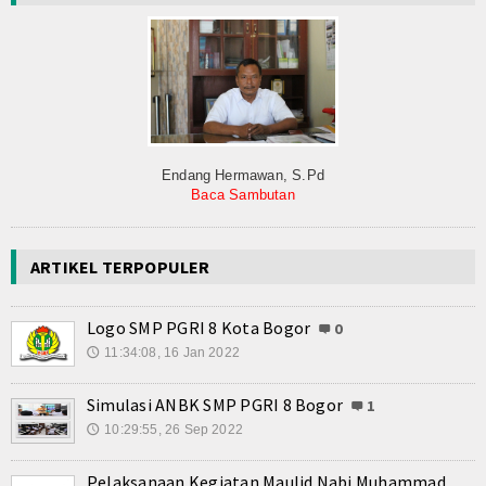
Endang Hermawan, S.Pd
Baca Sambutan
ARTIKEL TERPOPULER
Logo SMP PGRI 8 Kota Bogor
0
11:34:08, 16 Jan 2022
🕔
Simulasi ANBK SMP PGRI 8 Bogor
1
10:29:55, 26 Sep 2022
🕔
Pelaksanaan Kegiatan Maulid Nabi Muhammad