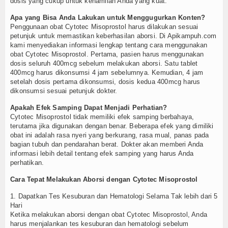
dosis yang cukup untuk kehamilan Anda yang kuat.
Apa yang Bisa Anda Lakukan untuk Menggugurkan Konten?
Penggunaan obat Cytotec Misoprostol harus dilakukan sesuai
petunjuk untuk memastikan keberhasilan aborsi. Di Apikampuh.com
kami menyediakan informasi lengkap tentang cara menggunakan
obat Cytotec Misoprostol. Pertama, pasien harus menggunakan
dosis seluruh 400mcg sebelum melakukan aborsi. Satu tablet
400mcg harus dikonsumsi 4 jam sebelumnya. Kemudian, 4 jam
setelah dosis pertama dikonsumsi, dosis kedua 400mcg harus
dikonsumsi sesuai petunjuk dokter.
Apakah Efek Samping Dapat Menjadi Perhatian?
Cytotec Misoprostol tidak memiliki efek samping berbahaya,
terutama jika digunakan dengan benar. Beberapa efek yang dimiliki
obat ini adalah rasa nyeri yang berkurang, rasa mual, panas pada
bagian tubuh dan pendarahan berat. Dokter akan memberi Anda
informasi lebih detail tentang efek samping yang harus Anda
perhatikan.
Cara Tepat Melakukan Aborsi dengan Cytotec Misoprostol
1. Dapatkan Tes Kesuburan dan Hematologi Selama Tak lebih dari 5
Hari
Ketika melakukan aborsi dengan obat Cytotec Misoprostol, Anda
harus menjalankan tes kesuburan dan hematologi sebelum