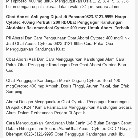
Misoprostol 400 mg untuk Menggugurkan Usia 1, 2, 3, 4, 5, 6, 7, 8
bulan dengan cepat selesai dalam waktu 24 jam secara alami.
Obat Aborsi Asli yang Dijual di Pasaran0823-3121-9995 Harga
Cytotec 400mg Perbutir 200 RbObat Penggugur Kandungan
Alodokter Rekomendasi Cytotec 400 mcg Untuk Aborsi Terbaik
Pil Aborsi Dan Cara Penggunaan Obat Aborsi Cytotec 400 mgKlinik
Jual Obat Aborsi Cytotec 0823-3121-9995 Cara Pakai Obat
Menggugurkan Kandungan Kuat
Obat Aborsi Asli Dan Cara Menggugurkan Kandungan AlamiCara
Pakai Obat Penggugur Kandungan Dan Obat Aborsi Cytotec Bisa
Cod
Obat Penggugur Kandungan Merek Dagang Cytotec Botol 400
mcgCytotec 400 mg: Ampuh, Dosis Tinggi, Aturan Pakai, dan Efek
Samping
Aborsi Dengan Menggunakan Obat Cytotec Penggugur Kandungan
Di Apotik K24 / Kimia FarmaCara Menggugurkan Kandungan Secara
Alami Dalam Perhitungan Perjam Di Apotik
Cara Menggugurkan Kandungan Usia Janin 1-8 Bulan Dengan Cepat
Dalam Hitungan jam Secara AlamiObat Aborsi Cytotec COD / Bayar
Ditempat 0823-3121-9995 Obat Penggugur Kandungan untuk Ibu