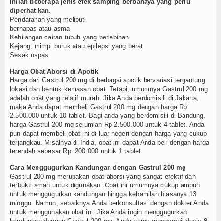
Inilah beberapa jenis efek samping berbahaya yang perlu
diperhatikan.
Pendarahan yang meliputi
bernapas atau asma
Kehilangan cairan tubuh yang berlebihan
Kejang, mimpi buruk atau epilepsi yang berat
Sesak napas
Harga Obat Aborsi di Apotik
Harga dari Gastrul 200 mg di berbagai apotik bervariasi tergantung
lokasi dan bentuk kemasan obat. Tetapi, umumnya Gastrul 200 mg
adalah obat yang relatif murah. Jika Anda berdomisili di Jakarta,
maka Anda dapat membeli Gastrul 200 mg dengan harga Rp
2.500.000 untuk 10 tablet. Bagi anda yang berdomisili di Bandung,
harga Gastrul 200 mg sejumlah Rp 2.500.000 untuk 4 tablet. Anda
pun dapat membeli obat ini di luar negeri dengan harga yang cukup
terjangkau. Misalnya di India, obat ini dapat Anda beli dengan harga
terendah sebesar Rp. 200.000 untuk 1 tablet.
Cara Menggugurkan Kandungan dengan Gastrul 200 mg
Gastrul 200 mg merupakan obat aborsi yang sangat efektif dan
terbukti aman untuk digunakan. Obat ini umumnya cukup ampuh
untuk menggugurkan kandungan hingga kehamilan biasanya 13
minggu. Namun, sebaiknya Anda berkonsultasi dengan dokter Anda
untuk menggunakan obat ini. Jika Anda ingin menggugurkan
kandungan dengan Gastrul 200 mg, Anda harus mengambil dosis 8