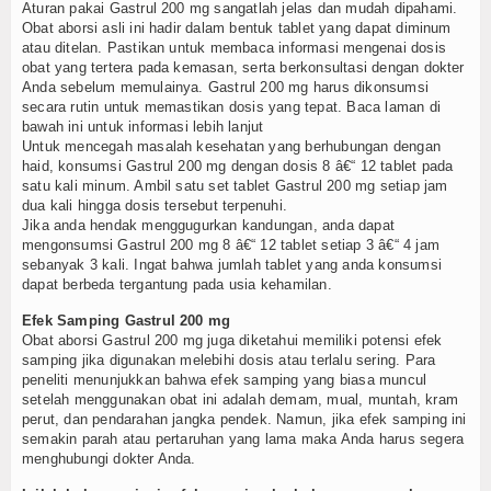
Aturan pakai Gastrul 200 mg sangatlah jelas dan mudah dipahami.
Obat aborsi asli ini hadir dalam bentuk tablet yang dapat diminum
atau ditelan. Pastikan untuk membaca informasi mengenai dosis
obat yang tertera pada kemasan, serta berkonsultasi dengan dokter
Anda sebelum memulainya. Gastrul 200 mg harus dikonsumsi
secara rutin untuk memastikan dosis yang tepat. Baca laman di
bawah ini untuk informasi lebih lanjut
Untuk mencegah masalah kesehatan yang berhubungan dengan
haid, konsumsi Gastrul 200 mg dengan dosis 8 â€“ 12 tablet pada
satu kali minum. Ambil satu set tablet Gastrul 200 mg setiap jam
dua kali hingga dosis tersebut terpenuhi.
Jika anda hendak menggugurkan kandungan, anda dapat
mengonsumsi Gastrul 200 mg 8 â€“ 12 tablet setiap 3 â€“ 4 jam
sebanyak 3 kali. Ingat bahwa jumlah tablet yang anda konsumsi
dapat berbeda tergantung pada usia kehamilan.
Efek Samping Gastrul 200 mg
Obat aborsi Gastrul 200 mg juga diketahui memiliki potensi efek
samping jika digunakan melebihi dosis atau terlalu sering. Para
peneliti menunjukkan bahwa efek samping yang biasa muncul
setelah menggunakan obat ini adalah demam, mual, muntah, kram
perut, dan pendarahan jangka pendek. Namun, jika efek samping ini
semakin parah atau pertaruhan yang lama maka Anda harus segera
menghubungi dokter Anda.