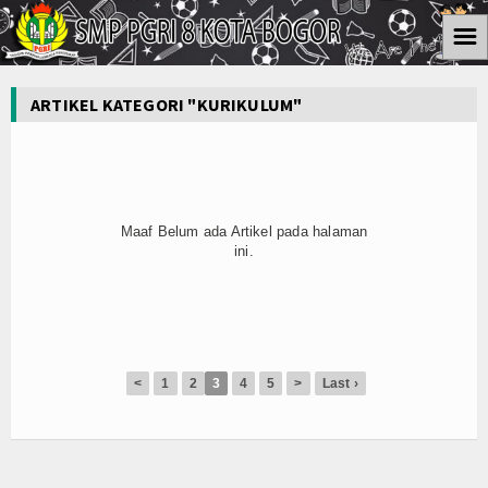
☰
Home
ARTIKEL KATEGORI "KURIKULUM"
Informasi
Kesiswaan
Kurikulum
Maaf Belum ada Artikel pada halaman
ini.
Ektra Kurikuler
Koleksi Video
Album Foto
<
1
2
3
4
5
>
Last ›
Download
Agenda