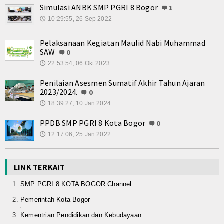
Simulasi ANBK SMP PGRI 8 Bogor
1
10:29:55, 26 Sep 2022
🕔
Pelaksanaan Kegiatan Maulid Nabi Muhammad
SAW
0
22:53:54, 06 Okt 2023
🕔
Penilaian Asesmen Sumatif Akhir Tahun Ajaran
2023/2024.
0
18:39:27, 10 Jan 2024
🕔
PPDB SMP PGRI 8 Kota Bogor
0
12:17:06, 25 Jan 2022
🕔
LINK TERKAIT
SMP PGRI 8 KOTA BOGOR Channel
Pemerintah Kota Bogor
Kementrian Pendidikan dan Kebudayaan