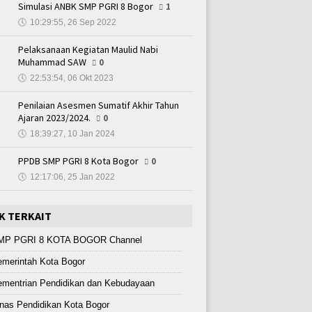
Simulasi ANBK SMP PGRI 8 Bogor
1
🕔
10:29:55, 26 Sep 2022
Pelaksanaan Kegiatan Maulid Nabi
Muhammad SAW
0
🕔
22:53:54, 06 Okt 2023
Penilaian Asesmen Sumatif Akhir Tahun
Ajaran 2023/2024.
0
🕔
18:39:27, 10 Jan 2024
PPDB SMP PGRI 8 Kota Bogor
0
🕔
12:17:06, 25 Jan 2022
K TERKAIT
MP PGRI 8 KOTA BOGOR Channel
merintah Kota Bogor
ementrian Pendidikan dan Kebudayaan
nas Pendidikan Kota Bogor