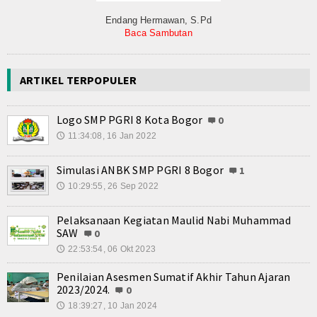
Endang Hermawan, S.Pd
Baca Sambutan
ARTIKEL TERPOPULER
Logo SMP PGRI 8 Kota Bogor
0
11:34:08, 16 Jan 2022
🕔
Simulasi ANBK SMP PGRI 8 Bogor
1
10:29:55, 26 Sep 2022
🕔
Pelaksanaan Kegiatan Maulid Nabi Muhammad
SAW
0
22:53:54, 06 Okt 2023
🕔
Penilaian Asesmen Sumatif Akhir Tahun Ajaran
2023/2024.
0
18:39:27, 10 Jan 2024
🕔