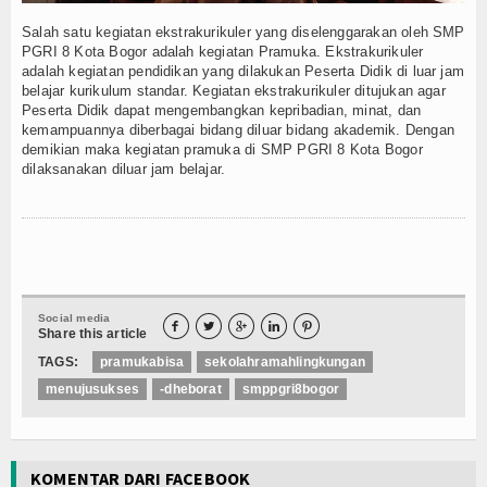
Konsultasi
Salah satu kegiatan ekstrakurikuler yang diselenggarakan oleh SMP
PGRI 8 Kota Bogor adalah kegiatan Pramuka. Ekstrakurikuler
Hubungi Kami
adalah kegiatan pendidikan yang dilakukan Peserta Didik di luar jam
belajar kurikulum standar. Kegiatan ekstrakurikuler ditujukan agar
Peserta Didik dapat mengembangkan kepribadian, minat, dan
kemampuannya diberbagai bidang diluar bidang akademik. Dengan
demikian maka kegiatan pramuka di SMP PGRI 8 Kota Bogor
dilaksanakan diluar jam belajar.
Social media





Share this article
TAGS:
pramukabisa
sekolahramahlingkungan
menujusukses
-dheborat
smppgri8bogor
KOMENTAR DARI FACEBOOK