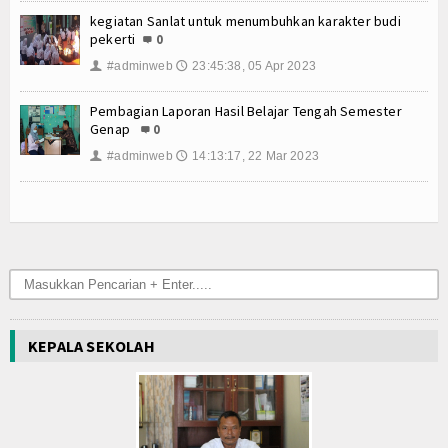
Konsultasi
kegiatan Sanlat untuk menumbuhkan karakter budi
pekerti
0
Hubungi Kami
#adminweb
23:45:38, 05 Apr 2023
👤
🕔
Pembagian Laporan Hasil Belajar Tengah Semester
Genap
0
#adminweb
14:13:17, 22 Mar 2023
👤
🕔
KEPALA SEKOLAH