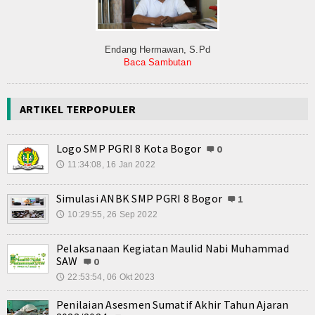
Endang Hermawan, S.Pd
Baca Sambutan
ARTIKEL TERPOPULER
Logo SMP PGRI 8 Kota Bogor
0
11:34:08, 16 Jan 2022
🕔
Simulasi ANBK SMP PGRI 8 Bogor
1
10:29:55, 26 Sep 2022
🕔
Pelaksanaan Kegiatan Maulid Nabi Muhammad
SAW
0
22:53:54, 06 Okt 2023
🕔
Penilaian Asesmen Sumatif Akhir Tahun Ajaran