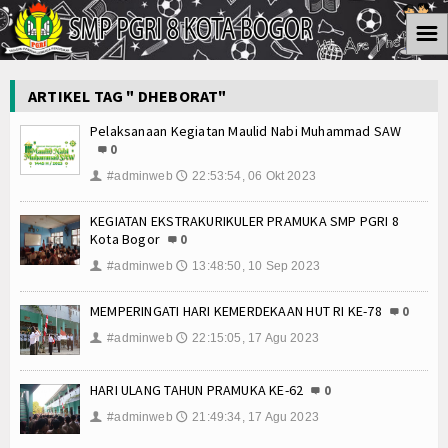
☰
Home
ARTIKEL TAG " DHEBORAT"
Informasi
Pelaksanaan Kegiatan Maulid Nabi Muhammad SAW
0
Kesiswaan
#adminweb
22:53:54, 06 Okt 2023
👤
🕔
Kurikulum
KEGIATAN EKSTRAKURIKULER PRAMUKA SMP PGRI 8
Kota Bogor
0
Ektra Kurikuler
#adminweb
13:48:50, 10 Sep 2023
👤
🕔
Koleksi Video
MEMPERINGATI HARI KEMERDEKAAN HUT RI KE-78
0
Album Foto
#adminweb
22:15:05, 17 Agu 2023
👤
🕔
Download
HARI ULANG TAHUN PRAMUKA KE-62
0
#adminweb
21:49:34, 17 Agu 2023
👤
🕔
Agenda