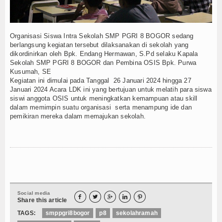
Konsultasi
Hubungi Kami
Organisasi Siswa Intra Sekolah SMP PGRI 8 BOGOR sedang
berlangsung kegiatan tersebut dilaksanakan di sekolah yang
dikordinirkan oleh Bpk. Endang Hermawan, S.Pd selaku Kapala
Sekolah SMP PGRI 8 BOGOR dan Pembina OSIS Bpk. Purwa
Kusumah, SE
Kegiatan ini dimulai pada Tanggal 26 Januari 2024 hingga 27
Januari 2024 Acara LDK ini yang bertujuan untuk melatih para siswa
siswi anggota OSIS untuk meningkatkan kemampuan atau skill
dalam memimpin suatu organisasi serta menampung ide dan
pemikiran mereka dalam memajukan sekolah.
Social media





Share this article
TAGS:
smppgri8bogor
p8
sekolahramah