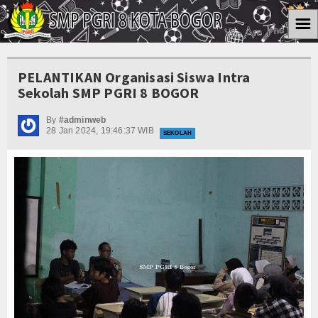
☰
Home
PELANTIKAN Organisasi Siswa Intra
Informasi
Sekolah SMP PGRI 8 BOGOR
Kesiswaan
By
#adminweb
28 Jan 2024, 19:46:37 WIB
SEKOLAH
Kurikulum
Ektra Kurikuler
Koleksi Video
Album Foto
Download
Agenda