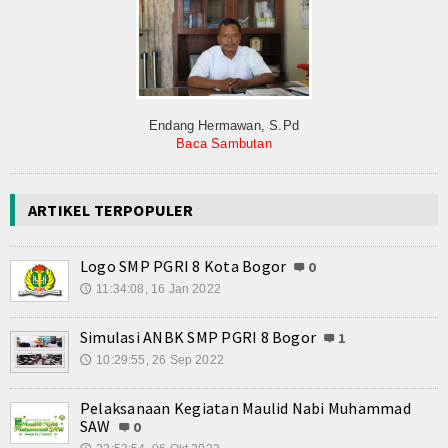
Endang Hermawan, S.Pd
Baca Sambutan
ARTIKEL TERPOPULER
Logo SMP PGRI 8 Kota Bogor
0
11:34:08, 16 Jan 2022
🕔
Simulasi ANBK SMP PGRI 8 Bogor
1
10:29:55, 26 Sep 2022
🕔
Pelaksanaan Kegiatan Maulid Nabi Muhammad
SAW
0