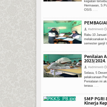
kegiatan tersebu
Hermawan, S.P
OSIS . . .
PEMBAGIAN
#adminweb
👤
🕔
Rabu 10 Januar
melaksanakan ke
semester ganjil 
Penilaian 
2023/2024.
#adminweb
👤
🕔
Selasa, 5 Dese
pelaksanaan Pen
Penialaian ini 
terasa . . .
SMP PGRI 8
Kinerja Ke