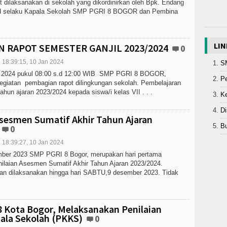
t dilaksanakan di sekolah yang dikordinirkan oleh Bpk. Endang
d selaku Kapala Sekolah SMP PGRI 8 BOGOR dan Pembina
LIN
 RAPOT SEMESTER GANJIL 2023/2024
0
18:39:15, 10 Jan 2024
S
i 2024 pukul 08:00 s.d 12:00 WIB SMP PGRI 8 BOGOR,
Pe
giatan pembagian rapot dilingkungan sekolah. Pembelajaran
tahun ajaran 2023/2024 kepada siswa/i kelas VII . . .
K
Di
Asesmen Sumatif Akhir Tahun Ajaran
Bu
0
18:39:27, 10 Jan 2024
mber 2023 SMP PGRI 8 Bogor, merupakan hari pertama
ilaian Asesmen Sumatif Akhir Tahun Ajaran 2023/2024.
akan dilaksanakan hingga hari SABTU,9 desember 2023. Tidak
 Kota Bogor, Melaksanakan Penilaian
pala Sekolah (PKKS)
0