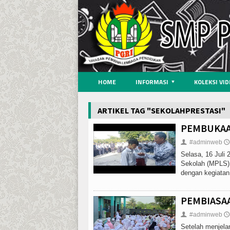
HOME
INFORMASI
KOLEKSI VI
ARTIKEL TAG "SEKOLAHPRESTASI"
PEMBUKAA
#adminweb
👤
🕔
Selasa, 16 Juli
Sekolah (MPLS)
dengan kegiatan
PEMBIASA
#adminweb
👤
🕔
Setelah menjel