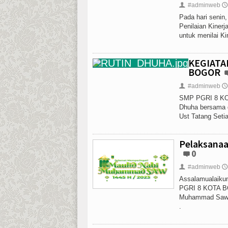
#adminweb
👤
🕔
Pada hari seni
Penilaian Kiner
untuk menilai Ki
KEGIATA
BOGOR
#adminweb
👤
🕔
SMP PGRI 8 KOT
Dhuha bersama d
Ust Tatang Setiad
Pelaksana
0
#adminweb
👤
🕔
Assalamualaikum
PGRI 8 KOTA BO
Muhammad Saw. D
.