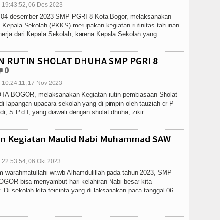
19:43:52, 06 Des 2023
n, 04 desember 2023 SMP PGRI 8 Kota Bogor, melaksanakan
ja Kepala Sekolah (PKKS) merupakan kegiatan rutinitas tahunan
nerja dari Kepala Sekolah, karena Kepala Sekolah yang . . .
N RUTIN SHOLAT DHUHA SMP PGRI 8
0
10:24:11, 17 Nov 2023
A BOGOR, melaksanakan Kegiatan rutin pembiasaan Sholat
i lapangan upacara sekolah yang di pimpin oleh tauziah dr P
i, S.P.d.I, yang diawali dengan sholat dhuha, zikir . . .
an Kegiatan Maulid Nabi Muhammad SAW
22:53:54, 06 Okt 2023
 warahmatullahi wr.wb Alhamdulillah pada tahun 2023, SMP
GOR bisa menyambut hari kelahiran Nabi besar kita
i sekolah kita tercinta yang di laksanakan pada tanggal 06 . .