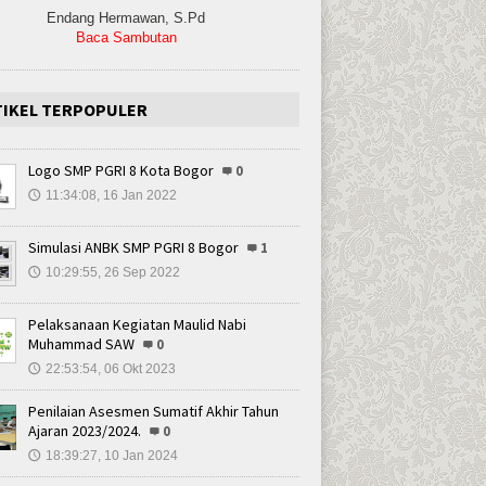
Endang Hermawan, S.Pd
Baca Sambutan
TIKEL TERPOPULER
Logo SMP PGRI 8 Kota Bogor
0
11:34:08, 16 Jan 2022
🕔
Simulasi ANBK SMP PGRI 8 Bogor
1
10:29:55, 26 Sep 2022
🕔
Pelaksanaan Kegiatan Maulid Nabi
Muhammad SAW
0
22:53:54, 06 Okt 2023
🕔
Penilaian Asesmen Sumatif Akhir Tahun
Ajaran 2023/2024.
0
18:39:27, 10 Jan 2024
🕔