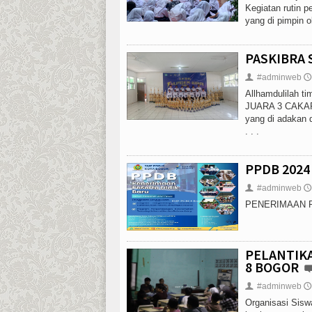
Kegiatan rutin 
yang di pimpin ol
PASKIBRA 
#adminweb
👤
🕔
Allhamdulilah
JUARA 3 CAKARA
yang di adakan 
. . .
PPDB 2024
#adminweb
👤
🕔
PENERIMAAN P
PELANTIKAN
8 BOGOR
#adminweb
👤
🕔
Organisasi Sis